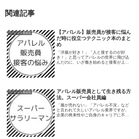
関連記事
【アパレル】販売員が接客に悩ん
アパレル企業研究
だ時に役立つテクニック本のまと
め
「洋服が好き！」「人と接するのが好
き！」と思ってアパレルの世界に飛び込
んだのに、いざ働き始めると接客が上手
くいかず悩んでいる人は多いはず。今回
は、接客に悩んだ時に役立つレビューで
高い評価を得ているテクニック本をまと
めました。接客に悩んだ時に...
アパレル販売員として生き残る方
アパレル企業研究
法。スーパー会社員編
「服が売れない」「アパレル不況」など
と言われて久しいアパレル業界ですが、
企業の将来性やご自身のキャリアに不安
を抱えている人は多いのではないでしょ
うか。ただ会社に行って働くだけの社員
は必要とされない時代がやってきます。
アパレル販売員として、ど...