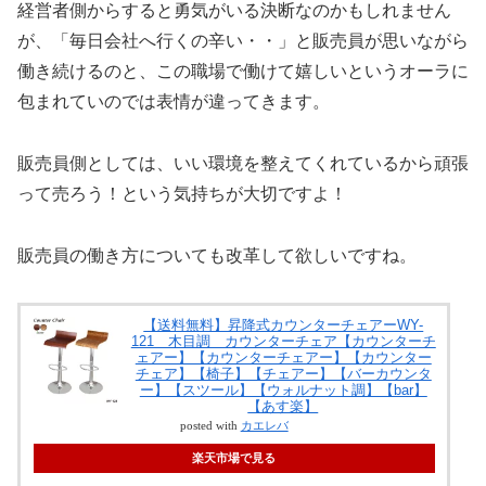
経営者側からすると勇気がいる決断なのかもしれません
が、「毎日会社へ行くの辛い・・」と販売員が思いながら
働き続けるのと、この職場で働けて嬉しいというオーラに
包まれていのでは表情が違ってきます。
販売員側としては、いい環境を整えてくれているから頑張
って売ろう！という気持ちが大切ですよ！
販売員の働き方についても改革して欲しいですね。
【送料無料】昇降式カウンターチェアーWY-
121 木目調 カウンターチェア【カウンターチ
ェアー】【カウンターチェアー】【カウンター
チェア】【椅子】【チェアー】【バーカウンタ
ー】【スツール】【ウォルナット調】【bar】
【あす楽】
posted with
カエレバ
楽天市場で見る