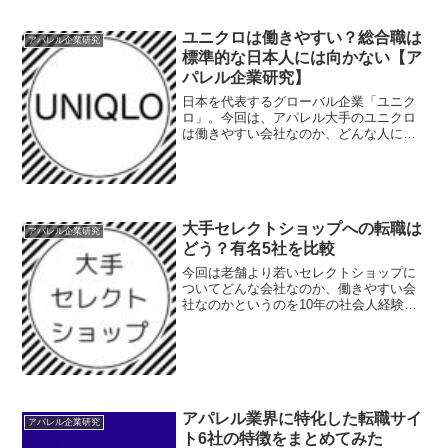
ユニクロは働きやすい？総合職は
アパレル企業研究
標準的な日本人には向かない【ア
パレル企業研究】
日本を代表するグローバル企業「ユニク
ロ」。今回は、アパレル大手のユニクロ
は働きやすい会社なのか、どんな人に向
いているのかというのを10年の社会人経
験から調査してみました。企業研究を行
う理由は、就職や転職後に起こる「ミス
マッチ」を減らすことが...
大手セレクトショップへの転職は
アパレル企業研究
どう？有名5社を比較
今回は老舗より若いセレクトショップに
ついてどんな会社なのか、働きやすい会
社なのかというのを10年の社会人経験か
ら調査・分析してみました。（セレクト
ショップの若さであって、運営企業の若
さではありません。）企業研究を行う目
的は、会社の方針や大切...
アパレル業界に特化した転職サイ
アパレル企業研究
ト6社の特徴をまとめてみた