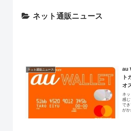
ネット通販ニュース
a
ネット通販ニュース
ト
オ
ネッ
感じ
でき
がか