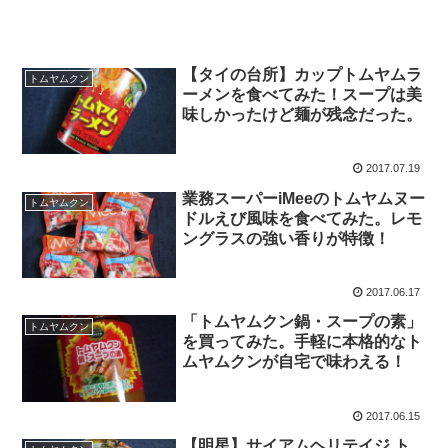
【タイの台所】カップトムヤムラ
トムヤムクン
ーメンを食べてみた！スープは美
味しかったけど麺が残念だった。
2017.07.19
業務スーパーiMeeのトムヤムヌー
トムヤムクン
ドルえび風味を食べてみた。レモ
ングラスの強い香りが特徴！
2017.06.17
「トムヤムクン鍋・スープの素」
トムヤムクン
を買ってみた。手軽に本格的なト
ムヤムクンが自宅で味わえる！
2017.06.15
【明星】サイアムヘリテイジ ト