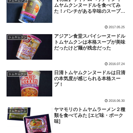
トムヤムクン
ムヤムクンヌードルを食べてみ
た！パンチがある辛味のスープだ
った
2017.05.25
アジアン食堂スパイシーヌードル
トムヤムクン
トムヤムクンは本格スープが美味
だったけど麺が残念だった
2016.07.24
日清トムヤムクンヌードルは日清
トムヤムクン
の本気度が感じられる本格スー
プ！
2016.06.30
ヤマモリのトムヤムラーメン２種
トムヤムクン
類を食べてみた [エビ味・ポーク
味]