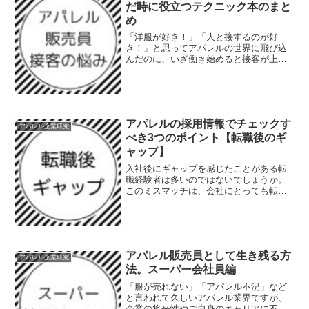
だ時に役立つテクニック本のまと
め
「洋服が好き！」「人と接するのが好
き！」と思ってアパレルの世界に飛び込
んだのに、いざ働き始めると接客が上手
くいかず悩んでいる人は多いはず。今回
は、接客に悩んだ時に役立つレビューで
高い評価を得ているテクニック本をまと
めました。接客に悩んだ時に...
アパレルの採用情報でチェックす
アパレル企業研究
べき3つのポイント【転職後のギ
ャップ】
入社後にギャップを感じたことがある転
職経験者は多いのではないでしょうか。
このミスマッチは、会社にとっても転職
者にとっても不幸をもたらします。会社
のことは入ってからでないと分からない
ことが多く、入社前に知ることは簡単で
はありません。転職後に後...
アパレル販売員として生き残る方
アパレル企業研究
法。スーパー会社員編
「服が売れない」「アパレル不況」など
と言われて久しいアパレル業界ですが、
企業の将来性やご自身のキャリアに不安