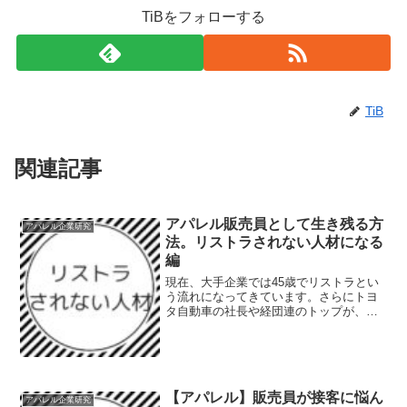
TiBをフォローする
TiB
関連記事
アパレル販売員として生き残る方
アパレル企業研究
法。リストラされない人材になる
編
現在、大手企業では45歳でリストラとい
う流れになってきています。さらにトヨ
タ自動車の社長や経団連のトップが、終
身雇用は難しいとの発言もあり、終身雇
用制度の崩壊が加速しそうです。今まで
は、会社へ行って与えられた仕事をして
いれば定年まで働くこと...
【アパレル】販売員が接客に悩ん
アパレル企業研究