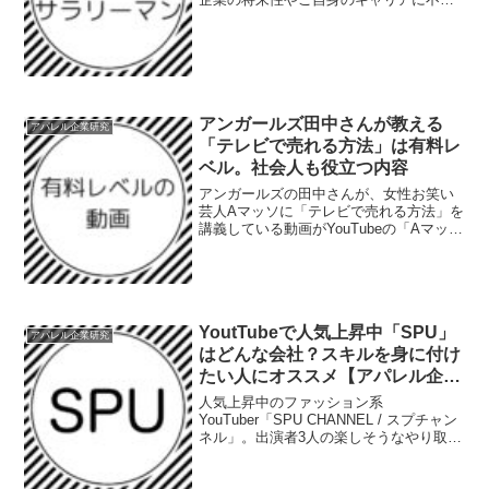
を抱えている人は多いのではないでしょ
うか。ただ会社に行って働くだけの社員
は必要とされない時代がやってきます。
アパレル販売員として、ど...
アンガールズ田中さんが教える
アパレル企業研究
「テレビで売れる方法」は有料レ
ベル。社会人も役立つ内容
アンガールズの田中さんが、女性お笑い
芸人Aマッソに「テレビで売れる方法」を
講義している動画がYouTubeの「Aマッソ
公式チャンネル」でアップされていまし
た。Aマッソのお二人のことは知らなかっ
たのですが、動画を見たところ非常にい
い内容だった...
YoutTubeで人気上昇中「SPU」
アパレル企業研究
はどんな会社？スキルを身に付け
たい人にオススメ【アパレル企業
研究】
人気上昇中のファッション系
YouTuber「SPU CHANNEL / スプチャン
ネル」。出演者3人の楽しそうなやり取り
を見てこの会社で働きたいと思っている
人もいるのでは？今回は「SPU（ス