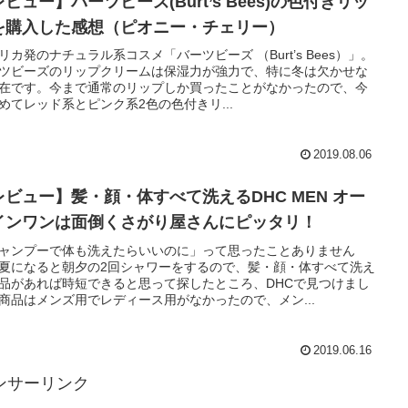
ビュー】バーツビーズ(Burt’s Bees)の色付きリッ
を購入した感想（ピオニー・チェリー）
リカ発のナチュラル系コスメ「バーツビーズ （Burt’s Bees）」。
ツビーズのリップクリームは保湿力が強力で、特に冬は欠かせな
在です。今まで通常のリップしか買ったことがなかったので、今
めてレッド系とピンク系2色の色付きリ...
2019.08.06
レビュー】髪・顔・体すべて洗えるDHC MEN オー
インワンは面倒くさがり屋さんにピッタリ！
ャンプーで体も洗えたらいいのに」って思ったことありません
夏になると朝夕の2回シャワーをするので、髪・顔・体すべて洗え
品があれば時短できると思って探したところ、DHCで見つけまし
商品はメンズ用でレディース用がなかったので、メン...
2019.06.16
ンサーリンク