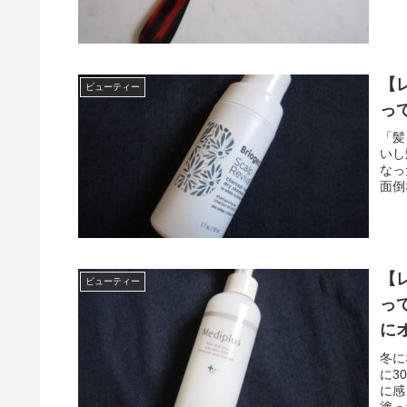
【
ビューティー
っ
「髪
いし
なっ
面倒
【
ビューティー
っ
に
冬に
に3
に感
塗っ