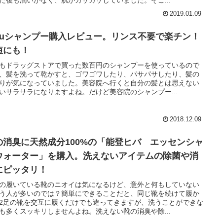
2019.01.09
aruシャンプー購入レビュー。リンス不要で楽チン！
短にも！
もドラッグストアで買った数百円のシャンプーを使っているので
、髪を洗って乾かすと、ゴワゴワしたり、パサパサしたり、髪の
りが気になっていました。美容院へ行くと自分の髪とは思えない
いサラサラになりますよね。だけど美容院のシャンプー...
2018.12.09
の消臭に天然成分100%の「能登ヒバ エッセンシャ
ウォーター」を購入。洗えないアイテムの除菌や消
にピッタリ！
の履いている靴のニオイは気になるけど、意外と何もしていない
う人が多いのでは？簡単にできることだと、同じ靴を続けて履か
2足の靴を交互に履くだけでも違ってきますが、洗うことができな
も多くスッキリしませんよね。洗えない靴の消臭や除...