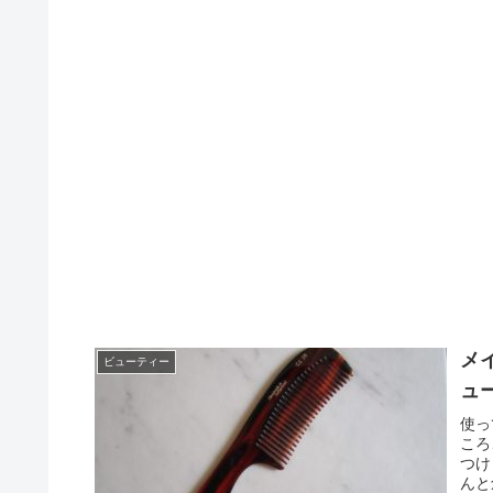
メ
ビューティー
ュ
使っ
ころ
つけ
んと