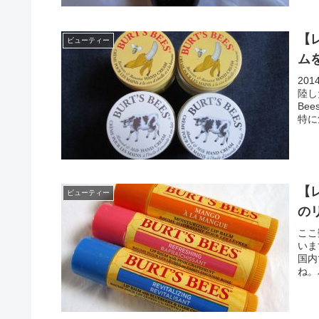
【レ
ビューティー
ム
20
陸し
Be
特に
【レ
ビューティー
の
ここ
いま
国内
ね。