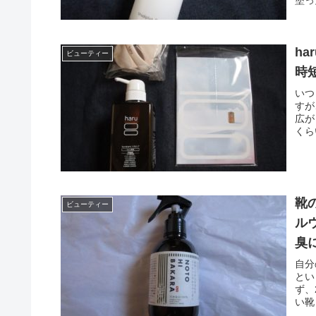
h
ビューティー
時
いつ
すが
広が
くら
靴
ビューティー
ル
臭
自分
とい
ず、
い靴