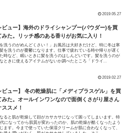
2019.05.27
レビュー】海外のドライシャンプー(パウダー)を買
てみた。リッチ感のある香りがお気に入り！
を洗うのがめんどくさい！」お風呂は大好きだけど、特に冬は寒
髪を洗うのが憂鬱になります。仕事で疲れている時や帰りが遅く
た時など、眠いときに髪を洗うのはしんどいです。髪を洗うのが
なときに使えるアイテムがないか調べたところ「ドライ...
2019.02.27
レビュー】 冬の乾燥肌に「メディプラスゲル」を買
てみた。オールインワンなので面倒くさがり屋さん
オススメ！
なると肌が乾燥して顔がカサカサになって困ってしまいます。特
0代になってから肌質が変わったのか、肌の乾燥が酷くなったよう
じます。今まで使っていた保湿クリームが肌に合わなくなって、
た後も潤いがなく、肌がカサカサしていました。そこ...