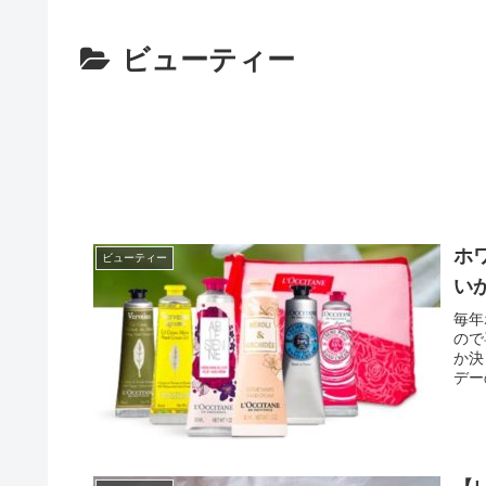
ビューティー
ホ
ビューティー
い
毎年
ので
か決
デー