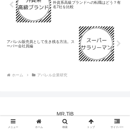
外資系高級ブランドへの転職はどう？有
名7社を比較
アパレル販売員として生き残る方法。ス
ーパー会社員編
ホーム
アパレル企業研究
MR.TiB
© 2015 MR.TiB.
メニュー
ホーム
検索
トップ
サイドバー