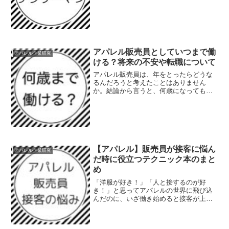
を抱えている人は多いのではないでしょ
うか。ただ会社に行って働くだけの社員
は必要とされない時代がやってきます。
アパレル販売員として、ど...
アパレル販売員としていつまで働
アパレル企業研究
ける？将来の不安や転職について
アパレル販売員は、年をとったらどうな
るんだろうと考えたことはありません
か。結論から言うと、何歳になっても販
売員として働くことは可能です。ただし
年齢にあったブランドに転職する必要が
あります。ブランドごとに対象年齢があ
るアパレルブランドには、タ...
【アパレル】販売員が接客に悩ん
アパレル企業研究
だ時に役立つテクニック本のまと
め
「洋服が好き！」「人と接するのが好
き！」と思ってアパレルの世界に飛び込
んだのに、いざ働き始めると接客が上手
くいかず悩んでいる人は多いはず。今回
は、接客に悩んだ時に役立つレビューで
高い評価を得ているテクニック本をまと