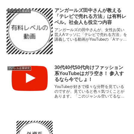
めました。接客に悩んだ時に...
アンガールズ田中さんが教える
アパレル企業研究
「テレビで売れる方法」は有料レ
ベル。社会人も役立つ内容
アンガールズの田中さんが、女性お笑い
芸人Aマッソに「テレビで売れる方法」を
講義している動画がYouTubeの「Aマッソ
公式チャンネル」でアップされていまし
た。Aマッソのお二人のことは知らなかっ
たのですが、動画を見たところ非常にい
い内容だった...
30代40代50代向けファッション
アパレル企業研究
系YouTubeはガラ空き！ 参入す
るなら今でしょ！
YouTubeが好きで様々な分野を見ている
のですが、見ていると色々気づくことが
あります。「このジャンル空いてるな」
とか、「この分野伸びそうだな」とか。
当サイトはファッション関連サイトなの
で、今回はファッション系にしぼって
YouTubeのガラ...