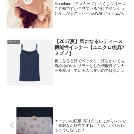
Moschino（モスキーノ）のくまシリーズ
ご存知ですか？見ているだけでテンショ
ンが上がるスーパーKAWAIIアイテムがた
くさん！Moschino（モスキーノ）は気軽
に買えるお値段ではないので、可愛い
「くま」をモチーフにした「クマ耳フー
ド付...
【2017夏】気になるレディース
アイテム
機能性インナー【ユニクロ/無印/
ミズノ】
夏になると汗でベッタリ。汗をかいても
着心地のいいサラッとした機能性インナ
ーを愛用している人も多いのではないで
しょうか。機能性インナーは各社から販
売されていて、サラサラ感、素材、消臭
など、こだわりも様々。ということで今
回は色々な機能性インナー...
エーテルの桜柄 長財布にしてからレジで
「素敵なお財布ですね」と話しかけられ
るようになった！