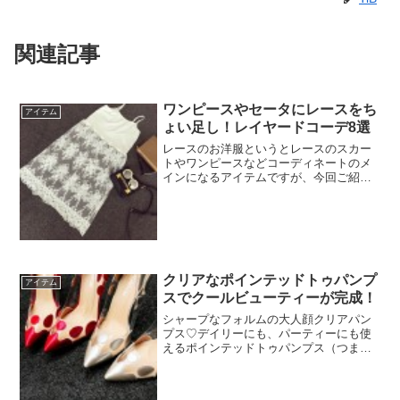
関連記事
ワンピースやセータにレースをち
アイテム
ょい足し！レイヤードコーデ8選
レースのお洋服というとレースのスカー
トやワンピースなどコーディネートのメ
インになるアイテムですが、今回ご紹介
するレースアイテムは脇役です。インナ
ーレースを使ったレイヤードコーデ。い
つものコーデにプラスするだけ表情が変
わったり、ドレスアップで...
クリアなポインテッドトゥパンプ
アイテム
スでクールビューティーが完成！
シャープなフォルムの大人顔クリアパン
プス♡デイリーにも、パーティーにも使
えるポインテッドトゥパンプス（つま先
が尖ったパンプス）をご紹介します。い
つものコーデにトレンド感のあるアイテ
ムをたった１つプラスするだけで一気に