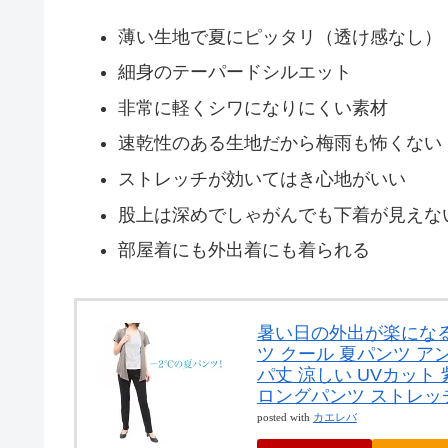
薄い生地で夏にピッタリ（透け感なし）
細身のテーパードシルエット
非常に軽くシワになりにくい素材
速乾性のある生地だから梅雨も怖くない
ストレッチが効いてはき心地がいい
股上は深めでしゃがんでも下着が見えな
部屋着にも外出着にも着られる
暑い日の外出が楽になる
ツ クール 夏パンツ ア
パ丈 涼しい UVカット
ロングパンツ ストレッチ
posted with
カエレバ