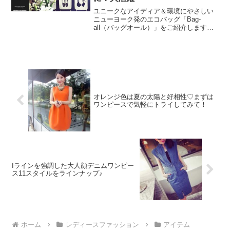
ユニークなアイディア＆環境にやさしい
ニューヨーク発のエコバッグ「Bag-
all（バッグオール）」をご紹介します。
価格もリーズナブルで安いものだと2,000
円しないものもあるので、ついつい複数
買いしてしまいそう♡ちょっとしたプレ
ゼントにもオス...
オレンジ色は夏の太陽と好相性♡まずは
ワンピースで気軽にトライしてみて！
Iラインを強調した大人顔デニムワンピー
ス11スタイルをラインナップ♪
ホーム
レディースファッション
アイテム