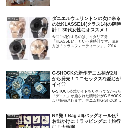
ダニエルウェリントンの次に来る
アイテム
のはKLASSE14(クラス14)の腕時
計！ 30代女性にオススメ！
今回ご紹介するのは、イタリア発
「KLASSE14」という腕時計です。読み
方は「クラスフォーティーン」。2014年
にできたイタリア発の新しいブランドで
すが、URBAN RESEARCHやBEAMSで
も取り扱うなどじわじわと来ています。
KLA...
G-SHOCKの新作デニム柄が2月
アイテム
から発売！ユニセックスな感じが
イイ♡
G-SHOCK公式サイトありそうでなかった
「デニム」が施された腕時計がG-SHOCK
より販売されます。デニム柄G-SHOCKは
新鮮！DENIM’D COLOR Seriesご紹介す
るのは2月から販売される「DENIM’D
COLOR Ser...
NY発！Bag-all(バッグオール)が
アイテム
お出かけに！ラッピングに！旅行
に！大活躍