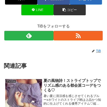
LINE
コピー
TiBをフォローする
TiB
関連記事
夏の風物詩！ストライプトップで
アイテム
リズム感のある都会派コーデをつ
くる♡
暑い夏に清涼感を感じさせてくれるブル
ーxホワイトのストライプ柄は上品かつ知
的に仕上げてくれる優秀アイテム♡縦の