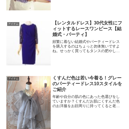
ラインが強調されるのでスタイルアップ
効果があり、気軽に着れてコーディネー
トしやすいのがポイント♩爽やかなスト
ライプ柄はヘビーユーズ...
【レンタルドレス】30代女性にフ
アイテム
ィットするレースワンピース【結
婚式・パーティ】
頻繁に着ない結婚式やパーティードレス
を購入するのはちょっと勿体無いですよ
ね。せっかく買ってもタンスの肥やしに
なってしまったり、保管場所が必要にな
ってしまいます。そんな時に活躍してく
れるのが「レンタルドレス」です。レン
タルドレスというと「オシ...
くすんだ色は若い今着る！グレー
アイテム
のパーティードレス10スタイルを
ご紹介
年齢や自分の肌の色にあった色選びをし
ていますか？くすんだお肌にくすんだ色
のお洋服をお顔周りに持ってくると老け
た印象になります。ご紹介するグレー
は、お顔周りに持ってきて着こなせるの
は若いうちだけ！ぜひチャレンジしてみ
てね♡