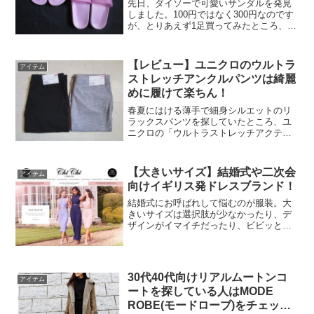
先日、ダイソーで可愛いサンダルを発見
しました。100円ではなく300円なのです
が、とりあえず1足買ってみたところ、は
き心地がすごく良かったので追加でもう1
足買いました！調べたところ、こちらの
サンダルは、ダイソー×フリュー
【レビュー】ユニクロのウルトラ
アイテム
『GIRLS'TRE...
ストレッチアンクルパンツは綺麗
めに履けて楽ちん！
春夏にはける薄手で細身シルエットのリ
ラックスパンツを探していたところ、ユ
ニクロの「ウルトラストレッチアクティ
ブアンクルパンツ」が高評価だったの
で、さっそく買ってみました。ちょうど
限定価格だったので、希望サイズが売り
【大きいサイズ】結婚式や二次会
アイテム
切れる前に急いで注文しまし...
向けイギリス発ドレスブランド！
結婚式にお呼ばれして悩むのが服装。大
きいサイズは選択肢が少なかったり、デ
ザインがイマイチだったり、ビビッとく
るドレスになかなか出会えず悩んでいま
せんか？お気に入りのドレスが見つから
ない人は、海外ブランドに注目してみて
はいかがでしょうか。一般...
30代40代向けリアルムートンコ
アイテム
ートを探している人はMODE
ROBE(モードローブ)をチェック