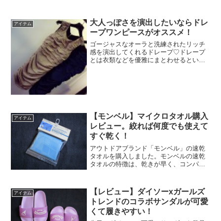
大人っぽさを演出したいならドレ
アイテム
ープワンピースがオススメ！
ゴージャスなオーラと洗練されたリッチ
感を演出してくれるドレープ♡ドレープ
とは衣類などを優雅にまとわせるという
意味で、ゆったりとしたひだを入れるこ
と｡自然にできた布のたるみ、シルエット
にをより優美に見せることができる｡エレ
ガントなドレスなどに...
【モンベル】マイクロタオル購入
アイテム
レビュー。絞れば何度でも使えて
すぐ乾く！
アウトドアブランド「モンベル」の速乾
タオルを購入しました。モンベルの速乾
タオルの特徴は、乾きが早く、コンパク
トで軽く持ち運びしやすく、絞れば何度
でも使えるところです。用途はアウトド
アに限らず、冬の洗濯物が乾きにくい時
【レビュー】ダイソーxガールズ
アイテム
期に使ったり、プールやフ...
トレンドのコラボサンダルが可愛
くて履きやすい！