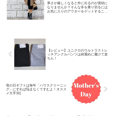
してみては？
寒さが厳しくなると外に出るのが億劫に
なりませんか？そんな冬を乗り切るには
お気に入りのアウターをゲットすること
でお出かけが楽しくなりますよ！今回ご
紹介するムートンコートは防寒とオシャ
レを兼ね備えた優秀コートです。シンプ
ルなコーデに羽織っただけ...
【レビュー】ユニクロのウルトラストレ
ッチアンクルパンツは綺麗めに履けて楽
ちん！
母の日ギフトは毎年「ハウスクリーニン
グ」にすれば悩まなくてすむよ！オスス
メ大手3社