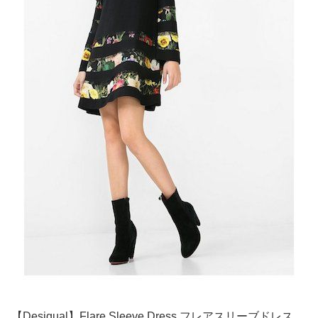
【Desigual】Flare Sleeve Dress フレアスリーブドレス