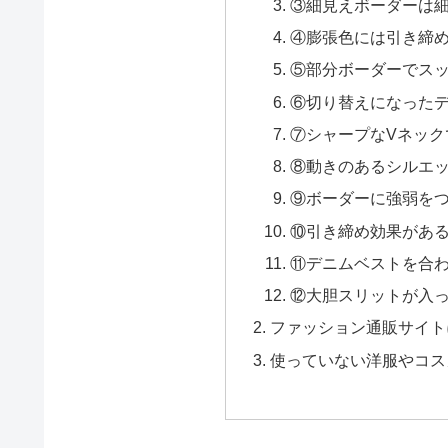
③細見えボーダーは
④膨張色には引き締
⑤部分ボーダーでス
⑥切り替えになった
⑦シャープなVネック
⑧動きのあるシルエ
⑨ボーダーに強弱を
⑩引き締め効果があ
⑪デニムベストを合
⑫大胆スリットが入
ファッション通販サイト
使っていない洋服やコス