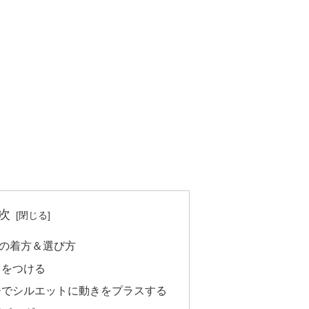
次
の着方＆選び方
リをつける
ーでシルエットに動きをプラスする