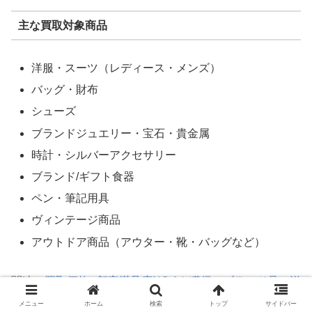
主な買取対象商品
洋服・スーツ（レディース・メンズ）
バッグ・財布
シューズ
ブランドジュエリー・宝石・貴金属
時計・シルバーアクセサリー
ブランド/ギフト食器
ペン・筆記用具
ヴィンテージ商品
アウトドア商品（アウター・靴・バッグなど）
関連：
買取価格&顧客満足度NO.1を獲得！ブランド品・洋
服を売るなら「エコスタイル」へ
メニュー
ホーム
検索
トップ
サイドバー