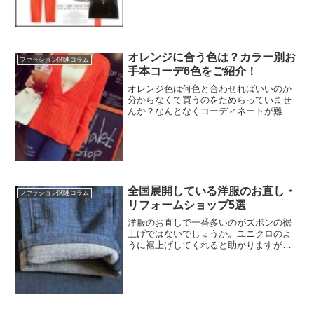
迷ってしまうことはありませんか？今回
ピックアップするのはオレンジ色のパン
ツです。オレンジは何色と合わせればい
いのか分からなくて、コー...
オレンジに合う色は？カラー別お
ファッション関連コラム
手本コーデ6色をご紹介！
オレンジ色は何色と合わせればいいのか
分からなくて買うのをためらっていませ
んか？なんとなくコーディネートが難し
い印象があるオレンジだけど、ちょっと
したコツさえおさえれば取り入れやすく
スタイリングのアクセントになるんです
よ。今回はオレンジにあう...
全国展開している洋服のお直し・
ファッション関連コラム
リフォームショップ5選
洋服のお直しで一番多いのがズボンの裾
上げではないでしょうか。ユニクロのよ
うに裾上げしてくれると助かりますが、
裾上げサービスを行なっていないショッ
プで購入した場合は自分で裾上げしなく
てはいけません。だけど自分で裾上げす
るのは面倒だったり、ソー...