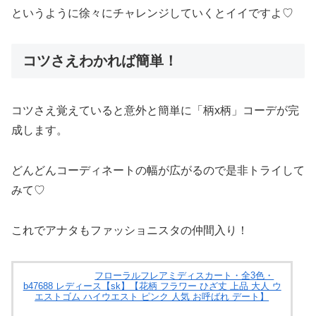
というように徐々にチャレンジしていくとイイですよ♡
コツさえわかれば簡単！
コツさえ覚えていると意外と簡単に「柄x柄」コーデが完
成します。
どんどんコーディネートの幅が広がるので是非トライして
みて♡
これでアナタもファッショニスタの仲間入り！
フローラルフレアミディスカート・全3色・
b47688 レディース【sk】【花柄 フラワー ひざ丈 上品 大人 ウ
エストゴム ハイウエスト ピンク 人気 お呼ばれ デート】