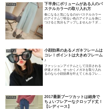
下半身にボリュームがある人のパ
アイテム
ステルカラーの取り入れ方
春になると気になるのがパステルカラー
のアイテム♡明るい色のアイテムを身に
つけると気分もアップしませんか？ダー
ク系のお洋服ではなくカラフルな色でお
出かけたくなります。パステルカラーは
着方を間違えると太って見えたり、野暮
ったい印象になってしまう...
小顔効果のあるメガネフレームは
アイテム
コレ！ポイントは大きめフレーム
♪
ファッションアイテムとして注目される
伊達メガネ。せっかくメガネを取り入れ
るのなら小顔効果を叶えてくれるフレー
ムを選びたい！おさえるポイントは1つだ
け♡とっても簡単なのでぜひ試してみ
て！気持ち大きめフレームが小顔効果
大！イメージはこんな感じで...
2017最新ブーツカットは細身で
アイテム
ちょいフレアーなクロップド丈！
【レディース】