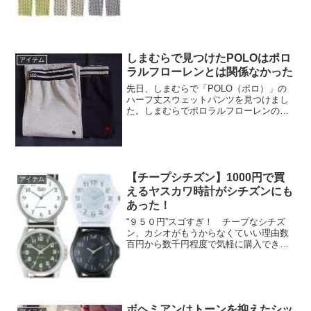
で、追加でイエローとホワイトを購入し
ました。GUやユニクロのボトムは、いつ
もSサイズを購入しているので、Sサイズ
を選んだのですが...
しまむらで見つけたPOLOはポロ
アイテム
ラルフローレンとは関係なかった
先日、しまむらで「POLO（ポロ）」の
ハーフ丈スウェットパンツを見つけまし
た。しまむらでポロラルフローレンのバ
ッグやシューズが売られていると昨年あ
たり話題になっていたので、また販売さ
れることになったのかと思っていたので
すが、タグをよく見ると...
【チープシチズン】1000円で買
アイテム
えるヤスカワ時計がシチズンにも
あった！
“９５０円”スゴすぎ！ チープなシチズ
ン、カシオがもうからなくていい理由数
百円から数千円程度で気軽に購入できる
カシオ計算機の腕時計「チープカシオ」
が近ごろ注目されている。ツイッター、
インスタグラムなどインターネット上の
ＳＮＳ（ソーシャル・ネ...
ボヘミアンはトーンを抑えたシッ