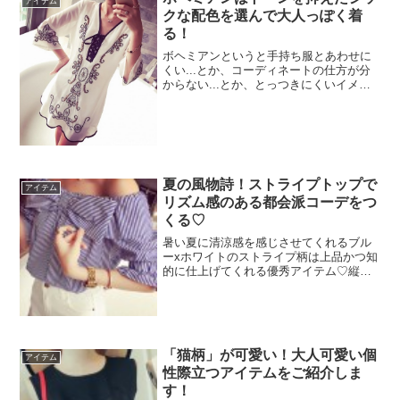
アイテム
クな配色を選んで大人っぽく着
る！
ボヘミアンというと手持ち服とあわせに
くい...とか、コーディネートの仕方が分
からない...とか、とっつきにくいイメー
ジがありませんか？ボヘミアン初心者の
方にオススメな着こなし方をご紹介いた
します♡
夏の風物詩！ストライプトップで
アイテム
リズム感のある都会派コーデをつ
くる♡
暑い夏に清涼感を感じさせてくれるブル
ーxホワイトのストライプ柄は上品かつ知
的に仕上げてくれる優秀アイテム♡縦の
ラインが強調されるのでスタイルアップ
効果があり、気軽に着れてコーディネー
トしやすいのがポイント♩爽やかなスト
ライプ柄はヘビーユーズ...
「猫柄」が可愛い！大人可愛い個
アイテム
性際立つアイテムをご紹介しま
す！