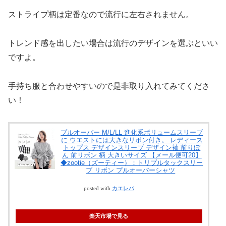
ストライプ柄は定番なので流行に左右されません。
トレンド感を出したい場合は流行のデザインを選ぶといい
ですよ。
手持ち服と合わせやすいので是非取り入れてみてくださ
い！
プルオーバー M/L/LL 進化系ボリュームスリーブ
に ウエストには大きなリボン付き。 レディース
トップス デザインスリーブ デザイン袖 前りぼ
ん 前リボン 柄 大きいサイズ 【メール便可20】
◆zootie（ズーティー）：トリプルタックスリー
ブ リボン プルオーバーシャツ
posted with
カエレバ
楽天市場で見る