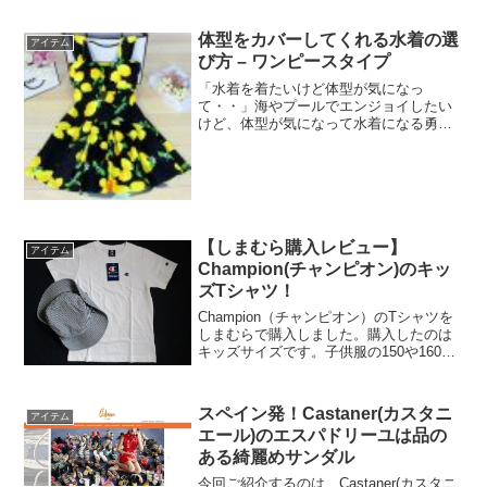
ー）」と呼ばれています。画像や名前か
ら分...
体型をカバーしてくれる水着の選
アイテム
び方 – ワンピースタイプ
「水着を着たいけど体型が気になっ
て・・」海やプールでエンジョイしたい
けど、体型が気になって水着になる勇気
がないと悩んでいる人もいるのではない
でしょうか。そんな人にオススメするの
がワンピースタイプの水着です。ワンピ
ースタイプは肌の露出をおさえ...
【しまむら購入レビュー】
アイテム
Champion(チャンピオン)のキッ
ズTシャツ！
Champion（チャンピオン）のTシャツを
しまむらで購入しました。購入したのは
キッズサイズです。子供服の150や160サ
イズだとレディースのSサイズぐらいにな
るので大人の女性でも十分着ることがで
きますよ。子供服は大人服よりも価格が
スペイン発！Castaner(カスタニ
アイテム
安いケー...
エール)のエスパドリーユは品の
ある綺麗めサンダル
今回ご紹介するのは、Castaner(カスタニ