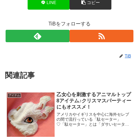
LINE
コピー
TiBをフォローする
TiB
関連記事
乙女心を刺激するアニマルトップ
アイテム
8アイテム♪クリスマスパーティー
にもオススメ！
アメリカやイギリスを中心に海外セレブ
の間で流行っている「駄セーター」
♡「駄セーター」とは「ダサいセータ
ー」のことで英語では「Ugly Christmas
Sweaters（アグリー クリスマス セータ