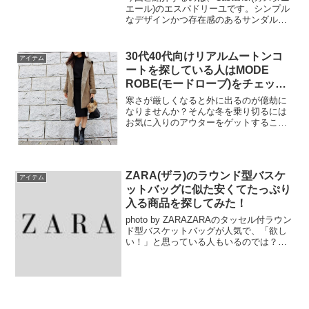
エール)のエスパドリーユです。シンプル
なデザインかつ存在感のあるサンダル
で、流行に左右されないクラッシックな
デザインが魅力です。そして、もう１つ
の魅力は、幅広い年齢層の方にフィット
30代40代向けリアルムートンコ
アイテム
する点です。2...
ートを探している人はMODE
ROBE(モードローブ)をチェック
してみては？
寒さが厳しくなると外に出るのが億劫に
なりませんか？そんな冬を乗り切るには
お気に入りのアウターをゲットすること
でお出かけが楽しくなりますよ！今回ご
紹介するムートンコートは防寒とオシャ
レを兼ね備えた優秀コートです。シンプ
ルなコーデに羽織っただけ...
ZARA(ザラ)のラウンド型バスケ
アイテム
ットバッグに似た安くてたっぷり
入る商品を探してみた！
photo by ZARAZARAのタッセル付ラウン
ド型バスケットバッグが人気で、「欲し
い！」と思っている人もいるのでは？オ
シャレだけど、マチがほとんどなくて、
荷物があまり入らないから購入を迷って
いる人もいると思います。無理やり荷物
を詰め込...