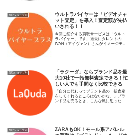
年11月には、三越伊勢丹ホールディング
スの子会社...
ウルトラバイヤーは「ビデオチャ
買取ショップ別
ット査定」を導入！査定額が先払
いされる！！
今回ご紹介する買取サービスは「ウルト
ラバイヤー」です。過去にタレントの
IVAN（アイヴァン）さんがイメージモデ
ルを務めていました。お住いの地域によ
ってはCMをご覧になった人もいるのでは
ないでしょうか。ウルトラバイヤーの特
徴は、以前ご紹介した...
「ラクーダ」ならブランド品を最
買取ショップ別
大10社で一括無料査定できる！忙
しい人でも手間なく比較できる
「自分に代わってブランド品の一括査定
をしてくれるところはないかな。」ブラ
ンド品を売るとき、こんな風に思ったこ
とがある人は多いのではないでしょう
か。実際に複数の店舗に持ち込んだり、
複数の宅配買取に送って比較したり、
LINE査定を利用して比較す...
ZARAもOK！モール系アパレル
買取ショップ別