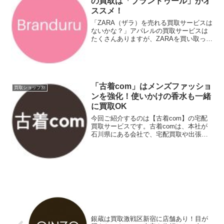
の買取は「ブランドゥール」がオ
ススメ！
「ZARA（ザラ）を売れる買取サービスは
ないかな？」アパレルの買取サービスは
たくさんありますが、ZARAを買い取って
くれるところは以外と少ないです。今回
ご紹介する「ブランドゥール」は、主に
ファッション関連（ブランド品・アパレ
ル）の買取を得意...
「古着com」はメンズファッショ
買取ショップ別
ンを強化！使いかけの香水も一緒
に買取OK
今回ご紹介するのは【古着com】の宅配
買取サービスです。古着comは、本社が
石川県にある会社で、宅配買取や出張買
取サービスを提供しています。出張対象
エリアは関東・関西・東海・北陸地方が
対象となっています。主な買取アイテム
は、ルイヴィトン・シ...
銀蔵は買取激戦区新宿に店舗あり！目が