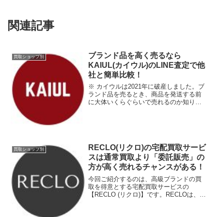
関連記事
ブランド品を高く売るなら
買取ショップ別
KAIUL(カイウル)のLINE査定で他
社と簡単比較！
※ カイウルは2021年に破産しました。ブ
ランド品を売るとき、商品を発送する前
に大体いくらぐらいで売れるのか知りた
いと思ったことはありませんか？今回ご
紹介する買取サービスの【カイウル】で
はLINE査定のサービスを行なっていま
す。LINE査定...
RECLO(リクロ)の宅配買取サービ
買取ショップ別
スは通常買取より「委託販売」の
方が高く売れるチャンスがある！
今回ご紹介するのは、高級ブランドの買
取を得意とする宅配買取サービスの
【RECLO (リクロ)】です。RECLOは、
2016年10月に中国向けサイト
「RECLO.cn」をオープンしたり、2016