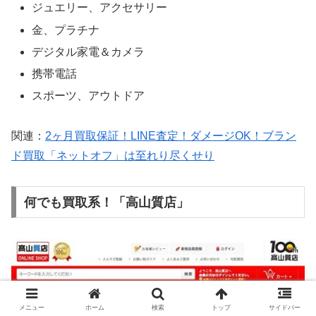
ジュエリー、アクセサリー
金、プラチナ
デジタル家電＆カメラ
携帯電話
スポーツ、アウトドア
関連：
2ヶ月買取保証！LINE査定！ダメージOK！ブラン
ド買取「ネットオフ」は至れり尽くせり
何でも買取系！「高山質店」
メニュー
ホーム
検索
トップ
サイドバー