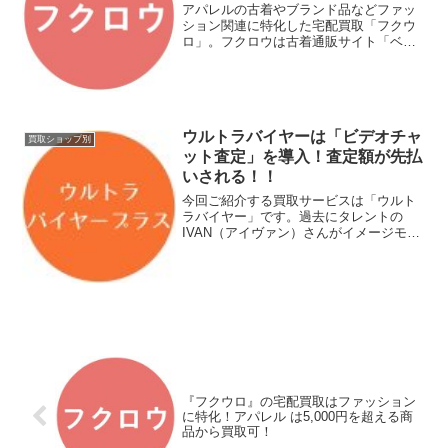
アパレルの古着やブランド品などファッ
ション関連に特化した宅配買取「フクウ
ロ」。フクロウは古着通販サイト「ベク
トルパーク」と同じ会社が運営していま
す。ベクトルパークは岡山市に本社があ
る会社で全国に95店舗展開しています。
フクロウの特徴はアパレ...
ウルトラバイヤーは「ビデオチャ
買取ショップ別
ット査定」を導入！査定額が先払
いされる！！
今回ご紹介する買取サービスは「ウルト
ラバイヤー」です。過去にタレントの
IVAN（アイヴァン）さんがイメージモデ
ルを務めていました。お住いの地域によ
ってはCMをご覧になった人もいるのでは
ないでしょうか。ウルトラバイヤーの特
徴は、以前ご紹介した...
『フクウロ』の宅配買取はファッション
に特化！アパレル は5,000円を超える商
品から買取可！