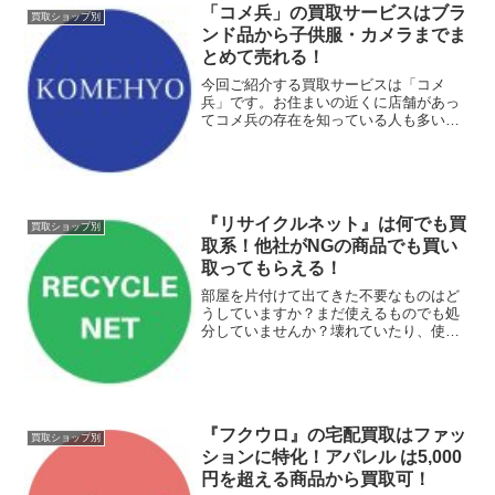
「コメ兵」の買取サービスはブラ
買取ショップ別
ンド品から子供服・カメラまでま
とめて売れる！
今回ご紹介する買取サービスは「コメ
兵」です。お住まいの近くに店舗があっ
てコメ兵の存在を知っている人も多いの
では？店舗での買い取りはもちろんのこ
と宅配買取も行なっています。コメ兵で
は自宅にいながら査定依頼できるLINEを
取り入れたり、下取りサ...
『リサイクルネット』は何でも買
買取ショップ別
取系！他社がNGの商品でも買い
取ってもらえる！
部屋を片付けて出てきた不要なものはど
うしていますか？まだ使えるものでも処
分していませんか？壊れていたり、使え
る状態でないものは処分して、まだ使え
るものは捨てずに買取サービスを利用し
てみてはいかがでしょうか。モノを捨て
るにもお金がかかる時代で...
『フクウロ』の宅配買取はファッ
買取ショップ別
ションに特化！アパレル は5,000
円を超える商品から買取可！