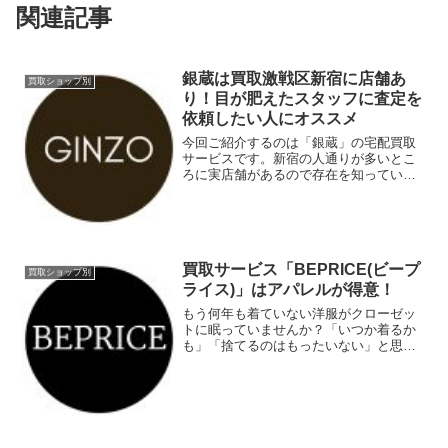
関連記事
銀蔵は買取激戦区新宿に店舗あ
買取ショップ別
り！目が肥えたスタッフに査定を
依頼したい人にオススメ
今回ご紹介するのは「銀蔵」の宅配買取
サービスです。新宿の人通りが多いとこ
ろに実店舗があるので存在を知っている
人も多いのでは？店舗での買取はもちろ
んのこと宅配買取にも力を入れていま
す。LINEやメールを使ったオンライン査
定サービスを提供してい...
買取サービス「BEPRICE(ビープ
買取ショップ別
ライス)」はアパレルが得意！
もう何年も着ていない洋服がクローゼッ
トに眠っていませんか？「いつか着るか
も」「捨てるのはもったいない」と思っ
て保管し続けている人は多いと思いま
す。今後使う予定がないアイテムは思い
切って断捨離してみてはいかが？断捨離
といっても捨てるのではなく...