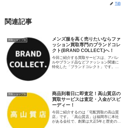
TiB
関連記事
メンズ服を高く売りたいならファ
買取ショップ別
ッション買取専門のブランドコレ
クト(BRAND COLLECT.)へ！
今回ご紹介する買取サービスは、アパレ
ルやブランド品などファッション関連に
特化した「ブランドコレクト」です。テ
レビ東京「ガイアの夜明け」、テレビ朝
日「スーパーJチャンネル」などメディア
で取り上げられた実績のある企業です。
表参道や原宿の竹下通り...
商品到着日に即査定！高山質店の
買取ショップ別
買取サービスは査定・入金がスピ
ーディー！
今回ご紹介するのは「宅配買取の高山質
店」です。「高山質店」は福岡市に本社
がある会社で、創業は大正5年と歴史のあ
る会社です。買取方法は「宅配買取」と