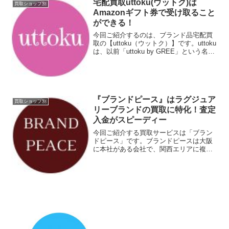
宅配買取uttoku(ウットク)は
買取ショップ別
Amazonギフト券で受け取ること
ができる！
今回ご紹介するのは、ブランド品宅配買
取の【uttoku（ウットク）】です。uttoku
は、以前「uttoku by GREE」という名前
でグリーが提供していた買取サービスだ
ったのですが、現在はRECLO（リクロ）
を運営する株式会社アクティブ...
『ブランドピース』はラグジュア
買取ショップ別
リーブランドの買取に特化！査定
入金がスピーディー
今回ご紹介する買取サービスは「ブラン
ドピース」です。ブランドピースは大阪
に本社がある会社で、関西エリアに複数
店舗があります。東京での知名度はイマ
イチかもしれませんが、実は東京にも進
出していて池袋に店舗があります。買取
対象アイテムは、ブランド...