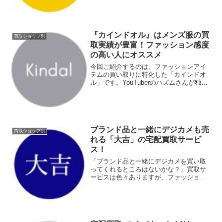
「店頭買取」があります。店舗は福岡と
熊本にあります。買い取った商品は、実
店舗や公式サイト、楽天...
『カインドオル』はメンズ服の買
買取ショップ別
取実績が豊富！ファッション感度
の高い人にオススメ
今回ご紹介するのは、ファッションアイ
テムの買い取りに特化した「カインドオ
ル」です。YouTuberのハズムさんが独立
される前に勤めていらっしゃったことで
も有名です。買取サービスというと、レ
ディースが中心というイメージがあるか
もしれませんが、...
ブランド品と一緒にデジカメも売
買取ショップ別
れる「大吉」の宅配買取サービ
ス！
「ブランド品と一緒にデジカメを買い取
ってくれるところはないかな？」買取サ
ービスは色々ありますが、ファッション
専門の取り扱いだったり、家電専門だっ
たりします。売りたいアイテム数が少な
い場合は、それぞれの買取サービスを利
用するのは手間がかかるの...