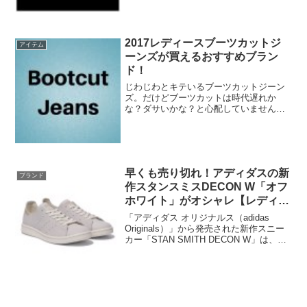
が、「MANGO（マンゴ）」や
「Desigual（デシグア...
2017レディースブーツカットジ
アイテム
ーンズが買えるおすすめブラン
ド！
じわじわとキテいるブーツカットジーン
ズ。だけどブーツカットは時代遅れか
な？ダサいかな？と心配していません
か。もうそんな心配をしなくても大丈
夫！オシャレに進化したブーツカットが
様々なブランドから販売されてます。今
回はブーツカットを販売している...
早くも売り切れ！アディダスの新
ブランド
作スタンスミスDECON W「オフ
ホワイト」がオシャレ【レディー
ス】
「アディダス オリジナルス（adidas
Originals）」から発売された新作スニー
カー「STAN SMITH DECON W」は、春
夏用レディースシューズで色はグレーと
オフホワイトの2色展開となっています。
今回フォーカスするのは「オフ...