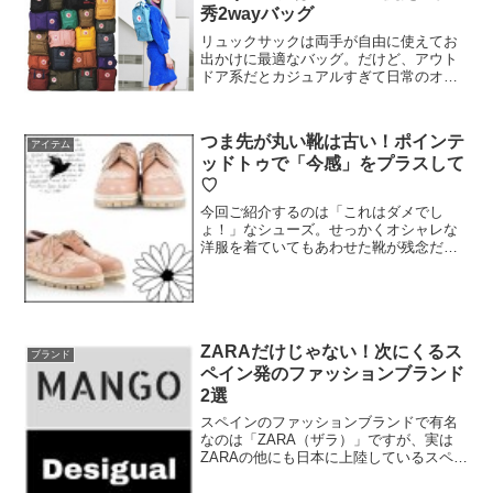
秀2wayバッグ
リュックサックは両手が自由に使えてお
出かけに最適なバッグ。だけど、アウト
ドア系だとカジュアルすぎて日常のオシ
ャレに合わせにくかったり、レザー系だ
とバック自体が重く実用的でなかった
り、なかなか普段使いできるリュックが
つま先が丸い靴は古い！ポインテ
見つからないと悩んでいらっ...
アイテム
ッドトゥで「今感」をプラスして
♡
今回ご紹介するのは「これはダメでし
ょ！」なシューズ。せっかくオシャレな
洋服を着ていてもあわせた靴が残念だっ
たらもったいない！時代遅れなオーラを
放つアイテムをあわせてしまうとダサい
コーデになってしまうので注意して！流
行を追いかけたり流行に流さ...
ZARAだけじゃない！次にくるス
ブランド
ペイン発のファッションブランド
2選
スペインのファッションブランドで有名
なのは「ZARA（ザラ）」ですが、実は
ZARAの他にも日本に上陸しているスペイ
ン発のファッションブランドがありま
す。まだ日本での知名度は低いのです