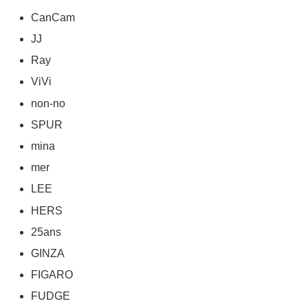
CanCam
JJ
Ray
ViVi
non-no
SPUR
mina
mer
LEE
HERS
25ans
GINZA
FIGARO
FUDGE