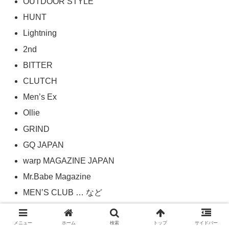
OUTDOOR STYLE
HUNT
Lightning
2nd
BITTER
CLUTCH
Men’s Ex
Ollie
GRIND
GQ JAPAN
warp MAGAZINE JAPAN
Mr.Babe Magazine
MEN’S CLUB … など
メニュー
ホーム
検索
トップ
サイドバー
雑誌のジャンル