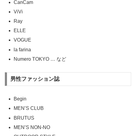
CanCam
ViVi
Ray
ELLE
VOGUE
la farina
Numero TOKYO … など
男性ファッション誌
Begin
MEN’S CLUB
BRUTUS
MEN’S NON-NO