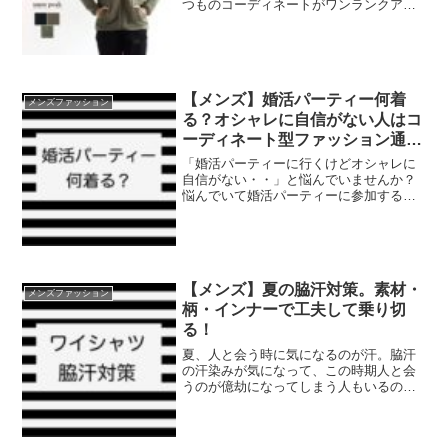
つものコーディネートがワンランクアッ
プしますよ。今回はオシャレ度をグッと
上がるジャケットをピックアップしまし
た。今年の秋冬のアウター何にしようか
迷っている人の参考になると...
【メンズ】婚活パーティー何着
メンズファッション
る？オシャレに自信がない人はコ
ーディネート型ファッション通販
サイトの利用がオススメ！
「婚活パーティーに行くけどオシャレに
自信がない・・」と悩んでいませんか？
悩んでいて婚活パーティーに参加するの
を躊躇するのは勿体無いですよ。何を着
ていいか分からない人や、自分にどんな
ファッションが似合うか分からない人
は、コーディネート型レンタ...
【メンズ】夏の脇汗対策。素材・
メンズファッション
柄・インナーで工夫して乗り切
る！
夏、人と会う時に気になるのが汗。脇汗
の汗染みが気になって、この時期人と会
うのが億劫になってしまう人もいるので
は？こちらの記事では、素材・柄・イン
ナーなどを工夫した脇汗対策をご紹介し
ます。おすすめ素材はコットンコットン