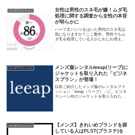
の特徴は、夏は涼しく冬は...
女性は男性のスネ毛が嫌！ムダ毛
メンズファッション
処理に関する調査から女性の本音
が明らかに
ハーフ丈パンツをはいた男性のスネ毛は
気になりますか？ここ数年、男性でもム
ダ毛を処理している人がじわじわ増えて
いたり、男性のムダ毛に関する話題が増
えているように感じます。男性のムダ毛
に関するアンケートも色々行なわれてい
るようなので、今回はアン...
メンズ服レンタルleeap(リープ)に
メンズファッション
ジャケットを取り入れた「ビジネ
スプラン」が登場！
以前ご紹介したメンズ服のレンタルファ
ッション「leeap（リープ）」に、ビジネ
スシーン向けジャケットを取り入れたレ
ンタルサービスが新しくスタートしまし
た。ジャケットと言っても銀行員の人が
着ているようなスーツではなくカジュア
ルなオフィス向けで...
【メンズ】きれいめブランドを探
メンズファッション
している人はPLST(プラステ)を